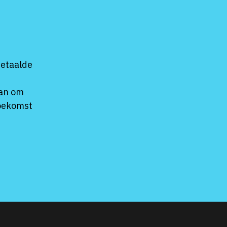
Betaalde
n
kan om
toekomst