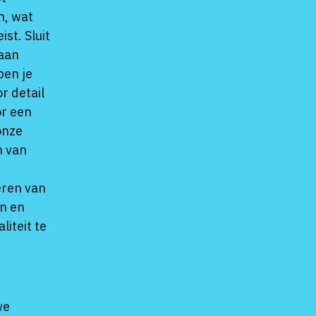
n, wat
st. Sluit
 aan
 ben je
r detail
or een
onze
n van
eren van
en en
iteit te
we