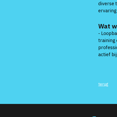
diverse 
ervaring
Wat w
- Loopba
training
professi
actief b
terug