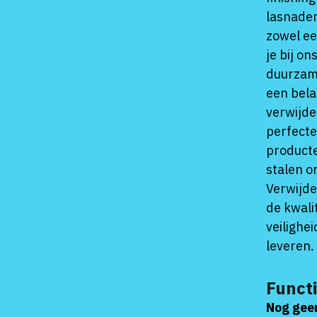
lasnaden
zowel ee
je bij o
duurzam
een bela
verwijde
perfecte
producte
stalen o
Verwijde
de kwali
veilighe
leveren.
Functi
Nog gee