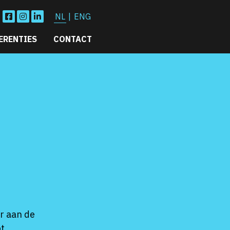
NL
|
ENG
ERENTIES
CONTACT
er aan de
pt