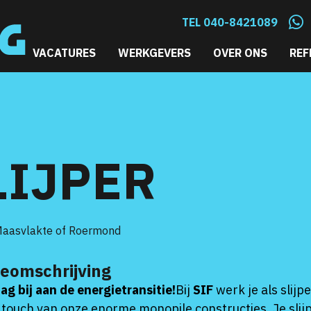
TEL 040-8421089
VACATURES
WERKGEVERS
OVER ONS
REF
LIJPER
Maasvlakte of Roermond
ieomschrijving
ag bij aan de energietransitie!
Bij
SIF
werk je als slijp
g touch van onze enorme monopile constructies. Je slij