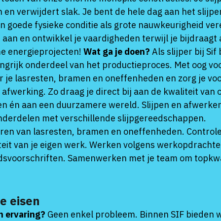
 en verwijdert slak. Je bent de hele dag aan het slijpe
n goede fysieke conditie als grote nauwkeurigheid verei
ns aan en ontwikkel je vaardigheden terwijl je bijdraagt
e energieprojecten!
Wat ga je doen?
Als slijper bij Sif
ngrijk onderdeel van het productieproces. Met oog voo
r je lasresten, bramen en oneffenheden en zorg je vo
 afwerking. Zo draag je direct bij aan de kwaliteit van 
n én aan een duurzamere wereld. Slijpen en afwerke
nderdelen met verschillende slijpgereedschappen.
ren van lasresten, bramen en oneffenheden. Control
teit van je eigen werk. Werken volgens werkopdracht
idsvoorschriften. Samenwerken met je team om topkwal
e eisen
n ervaring?
Geen enkel probleem. Binnen SIF bieden 