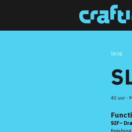
terug
S
40 uur - 
Funct
SIF
– Dra
finishin