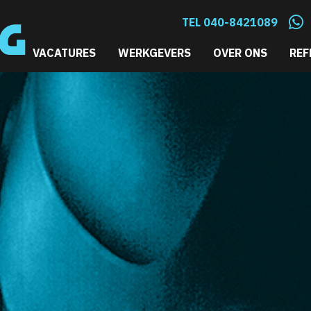
TEL 040-8421089
VACATURES
WERKGEVERS
OVER ONS
REF