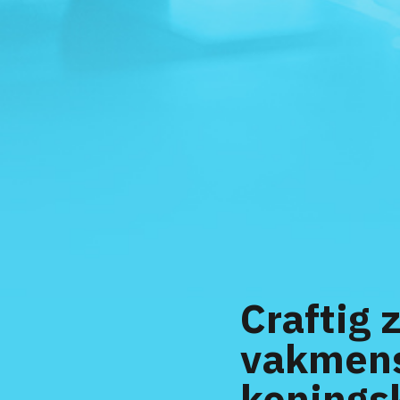
Craftig 
vakmens
konings