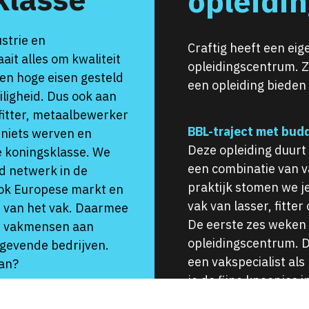
opleidi
strie en
Craftig heeft een eig
ait alles om kwaliteit
opleidingscentrum. 
den hoge eisen gesteld
een opleiding bieden
iligheid. Dus ook aan
 fitter, metaalbewerker
BBL-traject met bu
 niets werven en
Deze opleiding duurt 
e koningsklasse. We
een combinatie van v
d netwerk in de
praktijk stomen we je
ok Europese markt en
vak van lasser, fitte
s van het vak. Daarmee
De eerste zes weken v
te vakmensen aan
opleidingscentrum. D
ngevende bedrijven.
een vakspecialist als
aan?
je de fijne kneepjes i
TURES