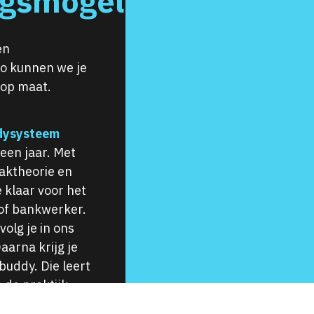
ngsmogelijkheden
en
Zo kunnen we je
 op maat.
ddysysteem
een jaar. Met
aktheorie en
 klaar voor het
r of bankwerker.
olg je in ons
aarna krijg je
 buddy. Die leert
n de praktijk.